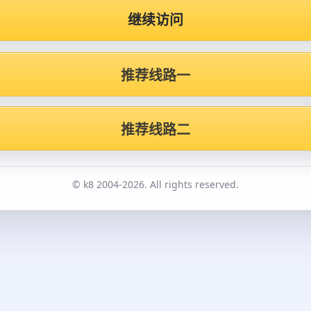
继续访问
推荐线路一
推荐线路二
© k8 2004-2026. All rights reserved.